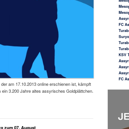
Meso
Meso
Meso
Assyr
FC As
Turab
Suryo
Turab
Tura
KSV T
Assyr
Assyr
Assyr
FC As
 der am 17.10.2013 online erschienen ist, kämpft
 ein 3.200 Jahre altes assyrisches Goldplättchen.
rg zum 07. August