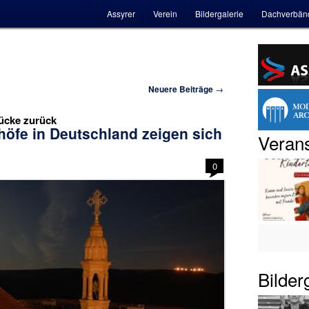
Hauptmenü
Assyrer
Verein
Bildergalerie
Dachverbän
Neuere Beiträge
→
tücke zurück
höfe in Deutschland zeigen sich
Verans
0
Bilder