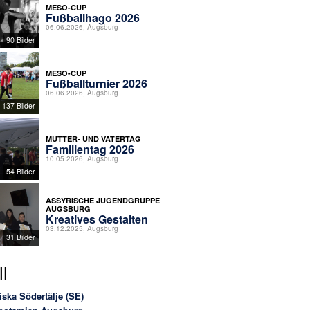
MESO-CUP
Fußballhago 2026
06.06.2026, Augsburg
90 Bilder
MESO-CUP
Fußballturnier 2026
06.06.2026, Augsburg
137 Bilder
MUTTER- UND VATERTAG
Familientag 2026
10.05.2026, Augsburg
54 Bilder
ASSYRISCHE JUGENDGRUPPE
AUGSBURG
Kreatives Gestalten
03.12.2025, Augsburg
31 Bilder
l
iska Södertälje (SE)