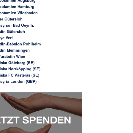
potamien Augsburg
potamien Hamburg
potamien Wiesbaden
er Gütersloh
syrian Bad Oeynh.
din Gütersloh
ye Verl
din-Babylon Pohlheim
bdin Memmingen
urabdin Wien
iska Göteborg (SE)
iska Norrköpping (SE)
iska FC Västerås (SE)
syria London (GBP)