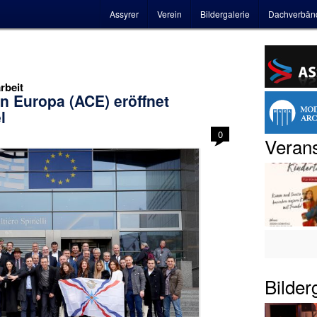
Hauptmenü
Assyrer
Verein
Bildergalerie
Dachverbän
rbeit
n Europa (ACE) eröffnet
l
0
Verans
Bilder