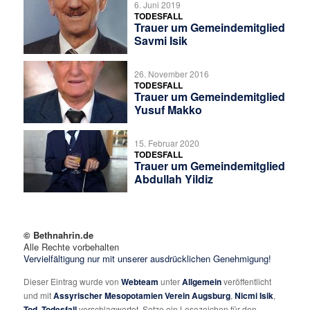
6. Juni 2019
TODESFALL
Trauer um Gemeindemitglied
Savmi Isik
26. November 2016
TODESFALL
Trauer um Gemeindemitglied
Yusuf Makko
15. Februar 2020
TODESFALL
Trauer um Gemeindemitglied
Abdullah Yildiz
© Bethnahrin.de
Alle Rechte vorbehalten
Vervielfältigung nur mit unserer ausdrücklichen Genehmigung!
Dieser Eintrag wurde von
Webteam
unter
Allgemein
veröffentlicht
und mit
Assyrischer Mesopotamien Verein Augsburg
,
Nicmi Isik
,
Tod
,
Todesfall
verschlagwortet. Setze ein Lesezeichen für den