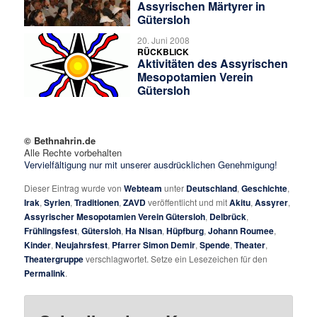
Assyrischen Märtyrer in
Gütersloh
20. Juni 2008
RÜCKBLICK
Aktivitäten des Assyrischen
Mesopotamien Verein
Gütersloh
© Bethnahrin.de
Alle Rechte vorbehalten
Vervielfältigung nur mit unserer ausdrücklichen Genehmigung!
Dieser Eintrag wurde von
Webteam
unter
Deutschland
,
Geschichte
,
Irak
,
Syrien
,
Traditionen
,
ZAVD
veröffentlicht und mit
Akitu
,
Assyrer
,
Assyrischer Mesopotamien Verein Gütersloh
,
Delbrück
,
Frühlingsfest
,
Gütersloh
,
Ha Nisan
,
Hüpfburg
,
Johann Roumee
,
Kinder
,
Neujahrsfest
,
Pfarrer Simon Demir
,
Spende
,
Theater
,
Theatergruppe
verschlagwortet. Setze ein Lesezeichen für den
Permalink
.