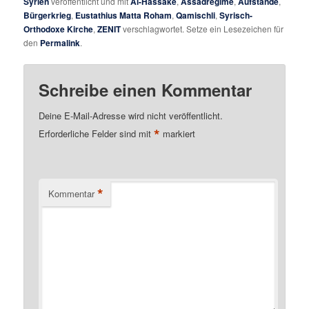
Syrien
veröffentlicht und mit
Al-Hassake
,
Assadregime
,
Aufstände
,
Bürgerkrieg
,
Eustathius Matta Roham
,
Qamischli
,
Syrisch-
Orthodoxe Kirche
,
ZENIT
verschlagwortet. Setze ein Lesezeichen für
den
Permalink
.
Schreibe einen Kommentar
Deine E-Mail-Adresse wird nicht veröffentlicht.
*
Erforderliche Felder sind mit
markiert
*
Kommentar