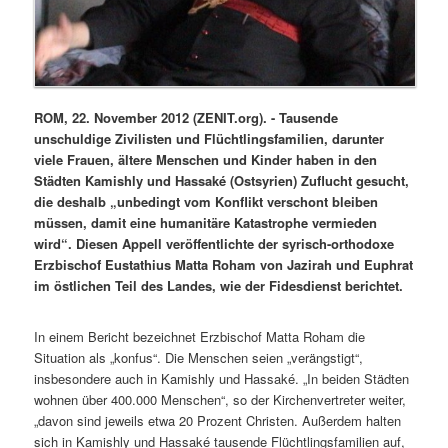
ROM, 22. November 2012 (ZENIT.org). - Tausende
unschuldige Zivilisten und Flüchtlingsfamilien, darunter
viele Frauen, ältere Menschen und Kinder haben in den
Städten Kamishly und Hassaké (Ostsyrien) Zuflucht gesucht,
die deshalb „unbedingt vom Konflikt verschont bleiben
müssen, damit eine humanitäre Katastrophe vermieden
wird“. Diesen Appell veröffentlichte der syrisch-orthodoxe
Erzbischof Eustathius Matta Roham von Jazirah und Euphrat
im östlichen Teil des Landes, wie der Fidesdienst berichtet.
In einem Bericht bezeichnet Erzbischof Matta Roham die
Situation als „konfus“. Die Menschen seien „verängstigt“,
insbesondere auch in Kamishly und Hassaké. „In beiden Städten
wohnen über 400.000 Menschen“, so der Kirchenvertreter weiter,
„davon sind jeweils etwa 20 Prozent Christen. Außerdem halten
sich in Kamishly und Hassaké tausende Flüchtlingsfamilien auf,