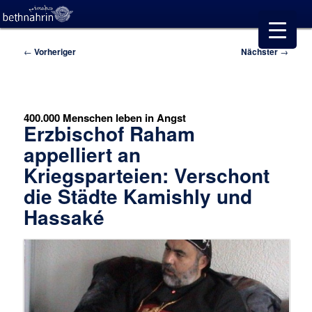
Beitragsnavigation
←
Vorheriger
Nächster
→
400.000 Menschen leben in Angst
Erzbischof Raham
appelliert an
Kriegsparteien: Verschont
die Städte Kamishly und
Hassaké