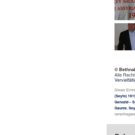
© Bethna
Alle Recht
Vervielfäl
Dieser Eint
(Seyfo) 191
Genozid – 
Gaunts
,
Sey
verschlagwor