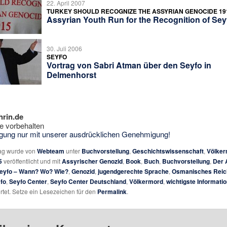
22. April 2007
TURKEY SHOULD RECOGNIZE THE ASSYRIAN GENOCIDE 19
Assyrian Youth Run for the Recognition of Sey
30. Juli 2006
SEYFO
Vortrag von Sabri Atman über den Seyfo in
Delmenhorst
hrin.de
e vorbehalten
tigung nur mit unserer ausdrücklichen Genehmigung!
rag wurde von
Webteam
unter
Buchvorstellung
,
Geschichtswissenschaft
,
Völke
5
veröffentlicht und mit
Assyrischer Genozid
,
Book
,
Buch
,
Buchvorstellung
,
Der 
Seyfo – Wann? Wo? Wie?
,
Genozid
,
jugendgerechte Sprache
,
Osmanisches Reic
fo
,
Seyfo Center
,
Seyfo Center Deutschland
,
Völkermord
,
wichtigste Informati
tet. Setze ein Lesezeichen für den
Permalink
.