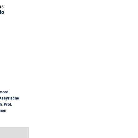
15
fo
rmord
Assyrische
h
,
Prof.
onen