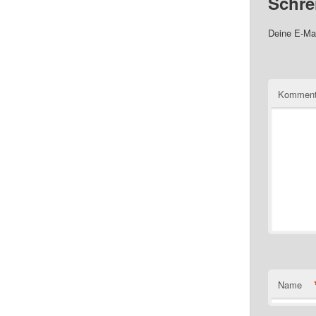
Schre
Deine E-Mai
Komment
Name