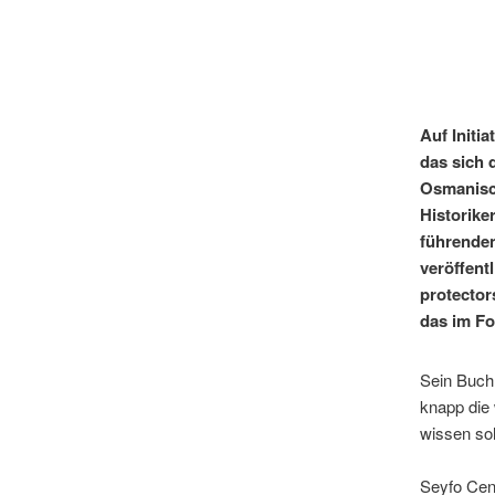
Auf Initi
das sich 
Osmanisch
Historike
führenden
veröffent
protector
das im Fo
Sein Buch
knapp die 
wissen sol
Seyfo Cent