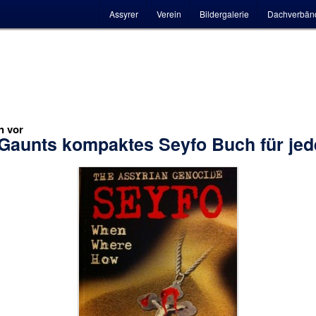
Hauptmenü
Assyrer
Verein
Bildergalerie
Dachverbän
n vor
 Gaunts kompaktes Seyfo Buch für je