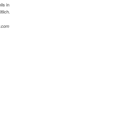
ls in
tlich.
r.com