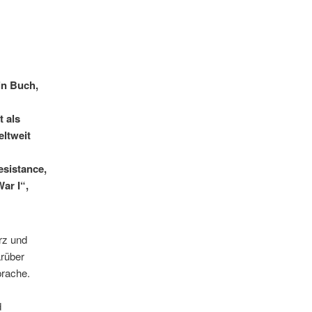
in Buch,
t als
eltweit
esistance,
ar I“,
rz und
arüber
prache.
d