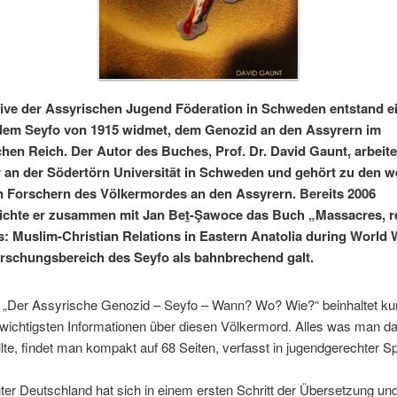
ative der Assyrischen Jugend Föderation in Schweden entstand e
dem Seyfo von 1915 widmet, dem Genozid an den Assyrern im
en Reich. Der Autor des Buches, Prof. Dr. David Gaunt, arbeite
r an der Södertörn Universität in Schweden und gehört zu den w
 Forschern des Völkermordes an den Assyrern. Bereits 2006
lichte er zusammen mit Jan Beṯ-Şawoce das Buch „Massacres, r
s: Muslim-Christian Relations in Eastern Anatolia during World W
rschungsbereich des Seyfo als bahnbrechend galt.
 „Der Assyrische Genozid – Seyfo – Wann? Wo? Wie?“ beinhaltet ku
wichtigsten Informationen über diesen Völkermord. Alles was man d
lte, findet man kompakt auf 68 Seiten, verfasst in jugendgerechter S
er Deutschland hat sich in einem ersten Schritt der Übersetzung un