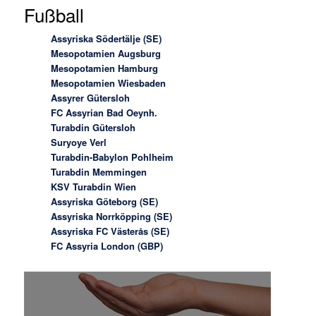
Fußball
Assyriska Södertälje (SE)
Mesopotamien Augsburg
Mesopotamien Hamburg
Mesopotamien Wiesbaden
Assyrer Gütersloh
FC Assyrian Bad Oeynh.
Turabdin Gütersloh
Suryoye Verl
Turabdin-Babylon Pohlheim
Turabdin Memmingen
KSV Turabdin Wien
Assyriska Göteborg (SE)
Assyriska Norrköpping (SE)
Assyriska FC Västerås (SE)
FC Assyria London (GBP)