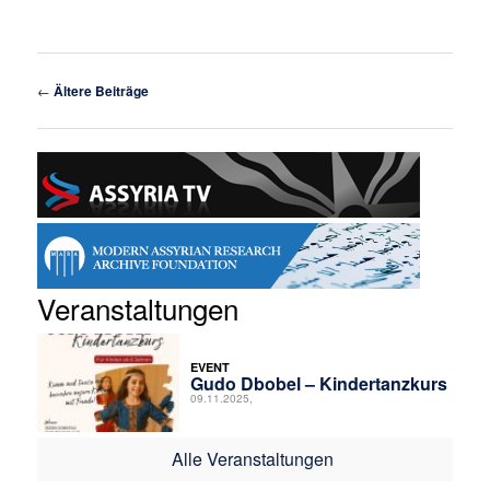
Beitragsnavigation
←
Ältere Beiträge
Veranstaltungen
EVENT
Gudo Dbobel – Kindertanzkurs
09.11.2025,
Alle Veranstaltungen