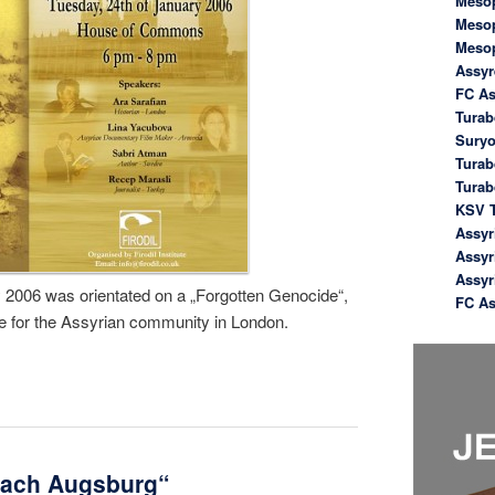
Meso
Meso
Meso
Assyr
FC As
Turab
Suryo
Turab
Tura
KSV T
Assyr
Assyr
Assyr
2006 was orientated on a „Forgotten Genocide“,
FC As
e for the Assyrian community in London.
nach Augsburg“