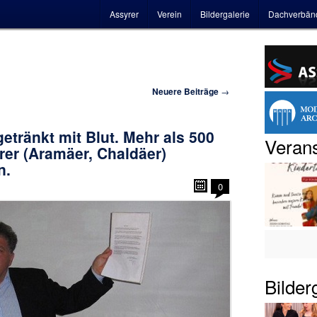
Hauptmenü
Assyrer
Verein
Bildergalerie
Dachverbän
Neuere Beiträge
→
etränkt mit Blut. Mehr als 500
Verans
er (Aramäer, Chaldäer)
n.
0
Bilder