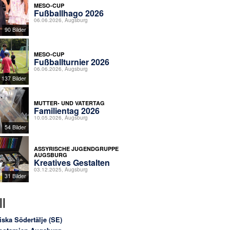
MESO-CUP
Fußballhago 2026
06.06.2026, Augsburg
90 Bilder
MESO-CUP
Fußballturnier 2026
06.06.2026, Augsburg
137 Bilder
MUTTER- UND VATERTAG
Familientag 2026
10.05.2026, Augsburg
54 Bilder
ASSYRISCHE JUGENDGRUPPE
AUGSBURG
Kreatives Gestalten
03.12.2025, Augsburg
31 Bilder
l
iska Södertälje (SE)