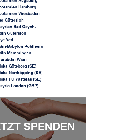
potamien Augsburg
potamien Hamburg
potamien Wiesbaden
er Gütersloh
syrian Bad Oeynh.
din Gütersloh
ye Verl
din-Babylon Pohlheim
bdin Memmingen
urabdin Wien
iska Göteborg (SE)
iska Norrköpping (SE)
iska FC Västerås (SE)
syria London (GBP)