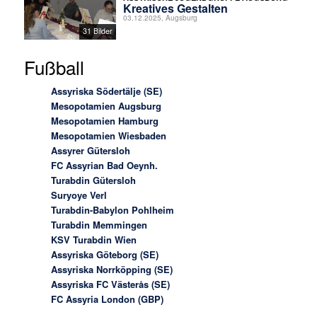
Kreatives Gestalten
03.12.2025, Augsburg
31 Bilder
Fußball
Assyriska Södertälje (SE)
Mesopotamien Augsburg
Mesopotamien Hamburg
Mesopotamien Wiesbaden
Assyrer Gütersloh
FC Assyrian Bad Oeynh.
Turabdin Gütersloh
Suryoye Verl
Turabdin-Babylon Pohlheim
Turabdin Memmingen
KSV Turabdin Wien
Assyriska Göteborg (SE)
Assyriska Norrköpping (SE)
Assyriska FC Västerås (SE)
FC Assyria London (GBP)