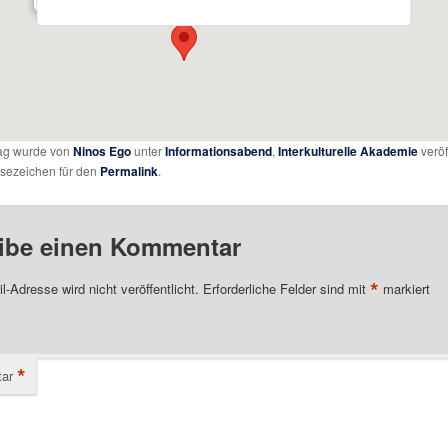
rag wurde von
Ninos Ego
unter
Informationsabend
,
Interkulturelle Akademie
veröff
esezeichen für den
Permalink
.
ibe einen Kommentar
*
l-Adresse wird nicht veröffentlicht.
Erforderliche Felder sind mit
markiert
*
ar