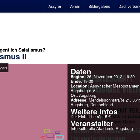
Hauptmenü
Assyrer
Verein
Bildergalerie
Dachverbän
igentlich Salafismus?
ismus II
igen
Daten
Beginn:
26. November 2012, 19:30
Ende:
19:30
Location:
Assyrischer Mesopotamien 
Augsburg e.V.
Ort:
Augsburg
Adresse:
Mendelssohnstraße 21, 861
Augsburg, Deutschland
Weitere Infos
Der Eintritt beträgt 5 €.
Veranstalter
Interkulturelle Akademie Augsburg