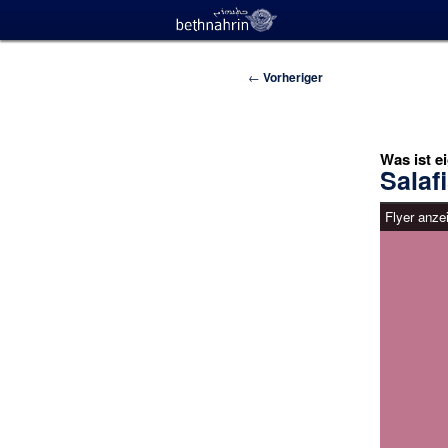
Beitragsnavigation
←
Vorheriger
Was ist e
Salaf
Flyer anze