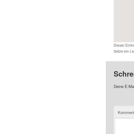
Dieser Eint
Setze ein L
Schre
Deine E-Mai
Komment