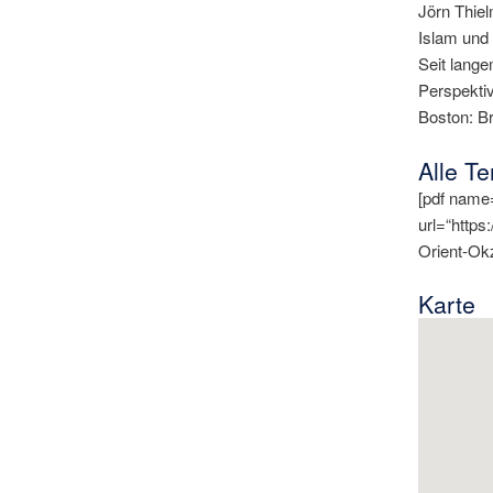
Jörn Thiel
Islam und 
Seit lange
Perspekti
Boston: Br
Alle T
[pdf name=
url=“https
Orient-Okz
Karte