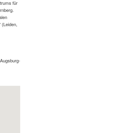
trums für
rnberg.
alen
 (Leiden,
e-Augsburg-