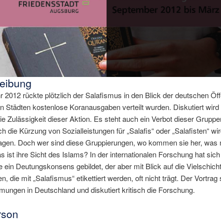
eibung
r 2012 rückte plötzlich der Salafismus in den Blick der deutschen Öffe
len Städten kostenlose Koranausgaben verteilt wurden. Diskutiert wird
die Zulässigkeit dieser Aktion. Es steht auch ein Verbot dieser Grupp
 die Kürzung von Sozialleistungen für „Salafis“ oder „Salafisten“ wi
agen. Doch wer sind diese Gruppierungen, wo kommen sie her, was
s ist ihre Sicht des Islams? In der internationalen Forschung hat sich
le ein Deutungskonsens gebildet, der aber mit Blick auf die Vielschicht
, die mit „Salafismus“ etikettiert werden, oft nicht trägt. Der Vortrag 
mungen in Deutschland und diskutiert kritisch die Forschung.
rson