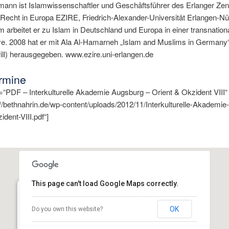
mann ist Islamwissenschaftler und Geschäftsführer des Erlanger Zen
Recht in Europa EZIRE, Friedrich-Alexander-Universität Erlangen-Nü
m arbeitet er zu Islam in Deutschland und Europa in einer transnation
ve. 2008 hat er mit Ala Al-Hamarneh „Islam and Muslims in Germany“
ill) herausgegeben. www.ezire.uni-erlangen.de
ermine
“PDF – Interkulturelle Akademie Augsburg – Orient & Okzident VIII“
://bethnahrin.de/wp-content/uploads/2012/11/Interkulturelle-Akademi
ident-VIII.pdf“]
This page can't load Google Maps correctly.
Assyrischer Mesopotamien Verein Augsburg e.V.
OK
Do you own this website?
Mendelssohnstraße 21 - Augsburg
Details