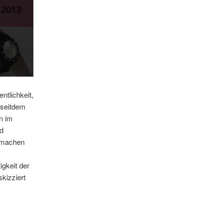
ntlichkeit,
 seitdem
en im
rd
 machen
igkeit der
skizziert