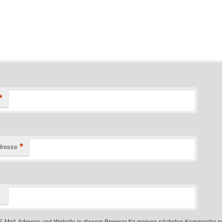
*
*
dresse
-Mail-Adresse und Website in diesem Browser für meinen nächsten Kommentar s