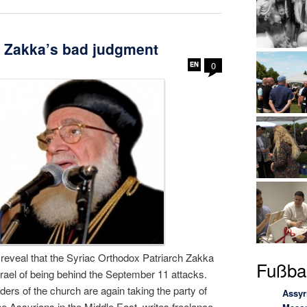
h Zakka’s bad judgment
0
reveal that the Syriac Orthodox Patriarch Zakka
Fußbal
ael of being behind the September 11 attacks.
ers of the church are again taking the party of
Assyr
 Assyrians in the Middle East, writes freelance