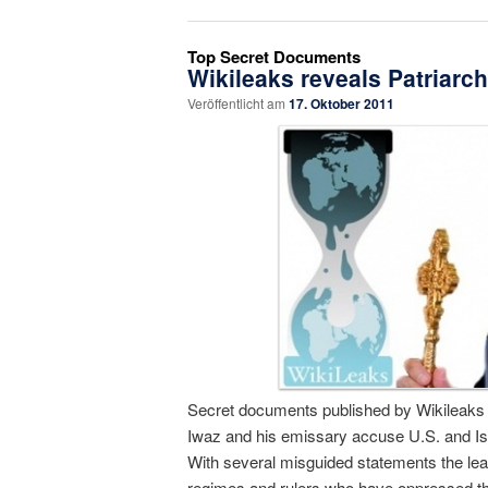
Top Secret Documents
Wikileaks reveals Patriarc
Veröffentlicht am
17. Oktober 2011
Secret documents published by Wikileaks 
Iwaz and his emissary accuse U.S. and Isr
With several misguided statements the lead
regimes and rulers who have oppressed the