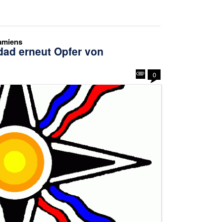
amiens
dad erneut Opfer von
0