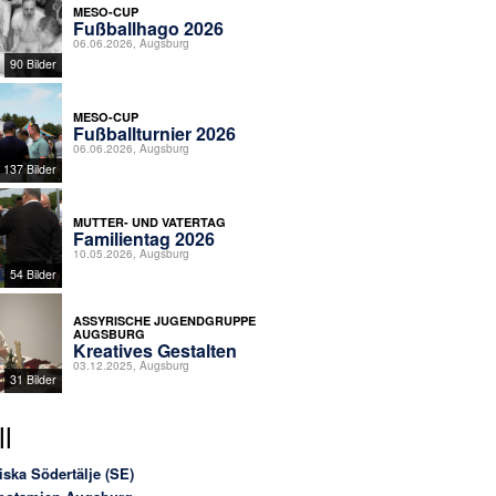
MESO-CUP
Fußballhago 2026
06.06.2026, Augsburg
90 Bilder
MESO-CUP
Fußballturnier 2026
06.06.2026, Augsburg
137 Bilder
MUTTER- UND VATERTAG
Familientag 2026
10.05.2026, Augsburg
54 Bilder
ASSYRISCHE JUGENDGRUPPE
AUGSBURG
Kreatives Gestalten
03.12.2025, Augsburg
31 Bilder
l
iska Södertälje (SE)