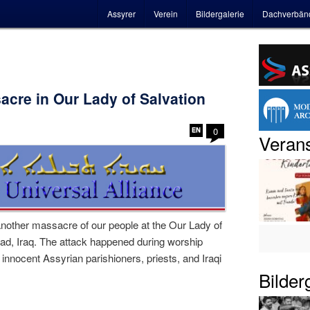
Hauptmenü
Assyrer
Verein
Bildergalerie
Dachverbän
cre in Our Lady of Salvation
0
Verans
nother massacre of our people at the Our Lady of
ad, Iraq. The attack happened during worship
innocent Assyrian parishioners, priests, and Iraqi
Bilder