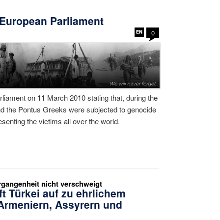
 European Parliament
0
iament on 11 March 2010 stating that, during the
nd the Pontus Greeks were subjected to genocide
enting the victims all over the world.
rgangenheit nicht verschweigt
ft Türkei auf zu ehrlichem
Armeniern, Assyrern und