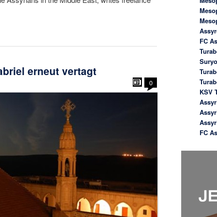
Meso
Meso
Meso
Assyr
FC As
Turab
Suryo
briel erneut vertagt
Turab
Tura
0
KSV T
Assyr
Assyr
Assyr
FC As