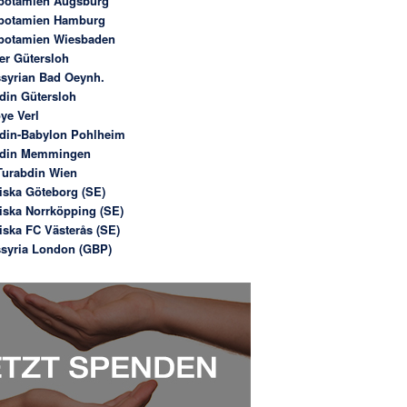
potamien Augsburg
potamien Hamburg
potamien Wiesbaden
er Gütersloh
syrian Bad Oeynh.
din Gütersloh
ye Verl
din-Babylon Pohlheim
bdin Memmingen
urabdin Wien
iska Göteborg (SE)
iska Norrköpping (SE)
iska FC Västerås (SE)
syria London (GBP)