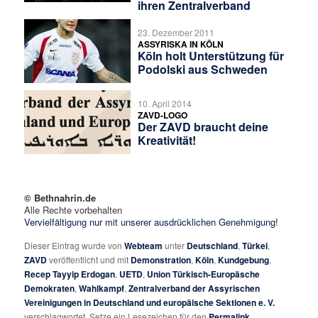
ihren Zentralverband
23. Dezember 2011
ASSYRISKA IN KÖLN
Köln holt Unterstützung für
Podolski aus Schweden
10. April 2014
ZAVD-LOGO
Der ZAVD braucht deine
Kreativität!
© Bethnahrin.de
Alle Rechte vorbehalten
Vervielfältigung nur mit unserer ausdrücklichen Genehmigung!
Dieser Eintrag wurde von
Webteam
unter
Deutschland
,
Türkei
,
ZAVD
veröffentlicht und mit
Demonstration
,
Köln
,
Kundgebung
,
Recep Tayyip Erdogan
,
UETD
,
Union Türkisch-Europäsche
Demokraten
,
Wahlkampf
,
Zentralverband der Assyrischen
Vereinigungen in Deutschland und europäische Sektionen e. V.
verschlagwortet. Setze ein Lesezeichen für den
Permalink
.