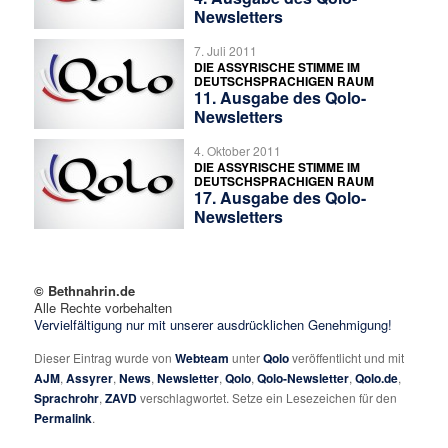
Newsletters
7. Juli 2011
DIE ASSYRISCHE STIMME IM
DEUTSCHSPRACHIGEN RAUM
11. Ausgabe des Qolo-
Newsletters
4. Oktober 2011
DIE ASSYRISCHE STIMME IM
DEUTSCHSPRACHIGEN RAUM
17. Ausgabe des Qolo-
Newsletters
© Bethnahrin.de
Alle Rechte vorbehalten
Vervielfältigung nur mit unserer ausdrücklichen Genehmigung!
Dieser Eintrag wurde von
Webteam
unter
Qolo
veröffentlicht und mit
AJM
,
Assyrer
,
News
,
Newsletter
,
Qolo
,
Qolo-Newsletter
,
Qolo.de
,
Sprachrohr
,
ZAVD
verschlagwortet. Setze ein Lesezeichen für den
Permalink
.