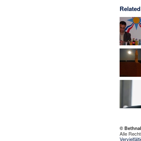
Related
© Bethna
Alle Recht
Vervielfäl