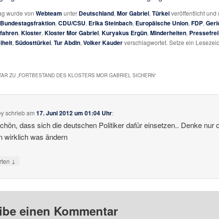
rag wurde von
Webteam
unter
Deutschland
,
Mor Gabriel
,
Türkei
veröffentlicht und 
Bundestagsfraktion
,
CDU/CSU
,
Erika Steinbach
,
Europäische Union
,
FDP
,
Geri
fahren
,
Kloster
,
Kloster Mor Gabriel
,
Kuryakus Ergün
,
Minderheiten
,
Pressefrei
iheit
,
Südosttürkei
,
Tur Abdin
,
Volker Kauder
verschlagwortet. Setze ein Lesezei
AR ZU „
FORTBESTAND DES KLOSTERS MOR GABRIEL SICHERN
“
oy
schrieb
am
17. Juni 2012 um 01:04 Uhr
:
chön, dass sich die deutschen Politiker dafür einsetzen.. Denke nur 
 wirklich was ändern
↓
rten
ibe einen Kommentar