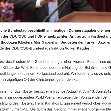
che Bundestag beschließt am heutigen Donnerstagabend einen 
en der CDU/CSU und FDP eingebrachten Antrag zum Fortbestan
rthodoxen Klosters Mor Gabriel im Südosten der Türkei. Dazu erk
nde der CDU/CSU-Bundestagsfraktion Volker Kauder:
enz des Klosters Mor Gabriel muss gesichert werden. Es ist eines de
en Klöster der Welt. Es ist auch durch die Haltung der Behörden und G
 seit langem in seinem Fortbestand bedroht. Wir fordern, alles zu unt
 einzigartigen Ort der Christenheit gefährden kann.
reten für das Kloster besitzt eine traurige Aktualität. Am 13. Juni 2012
ermin im sogenannten „Wald“-Verfahren gegen den Vorsitzenden der
tiftung des Klosters, Herrn Kyriakos Ergün erneut verschoben word
le zum fünften Mal. Die durch das Gericht immer wieder vorgebracht