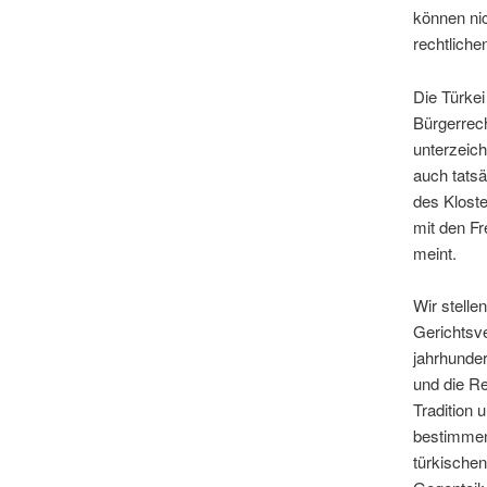
können ni
rechtliche
Die Türkei
Bürgerrech
unterzeic
auch tatsäc
des Kloste
mit den Fr
meint.
Wir stelle
Gerichtsve
jahrhunder
und die Re
Tradition 
bestimmen
türkischen