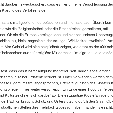
cht darüber hinwegtäuschen, dass es hier um eine Verschleppung de
n Klärung des Verfahrens geht.
 hat alle maßgeblichen europäischen und internationalen Übereinkom
te wie die Religionsfreiheit oder die Pressefreiheit garantieren, mit
hnet. Ob sie die Europa vereinigenden und hier bekundeten Überzeu
hlich teilt, bleibt angesichts der traurigen Wirklichkeit zweifelhaft. A
rs Mor Gabriel wird sich beispielhaft zeigen, wie ernst es der türkisc
eiheitsrechten auch für religiöse Minderheiten im eigenen Land tatsäc
n fest, dass das Kloster aufgrund mehrerer, seit Jahren andauernder
rfahren in seiner Existenz bedroht ist. Unter Vorwänden werden dem
tealte Eigentumstitel abgesprochen, Urteile zugunsten des Klosters k
chtspflege immer weiter verschleppt. Ein Ende einer 1.600 Jahre b
und Kultur zeichnet sich darüber ab. Die einzigartige Klosteranlage und
de Tradition braucht Schutz und Unterstützung durch den Staat. Obw
 staatlichen Stellen dies mehrfach zugesagt haben, handeln sie nicht