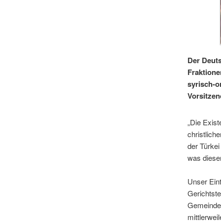
Der Deuts
Fraktion
syrisch-o
Vorsitze
„Die Exist
christlich
der Türkei
was diesen
Unser Eint
Gerichtst
Gemeindes
mittlerwei