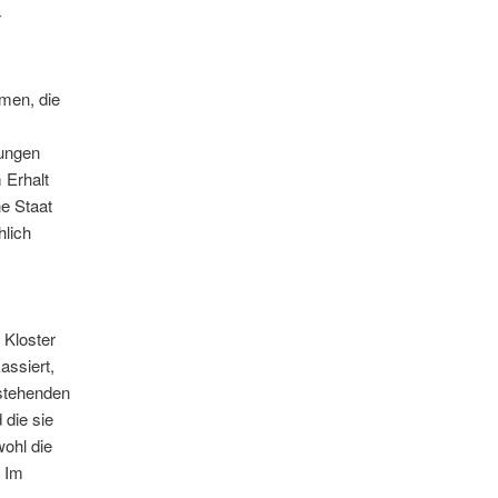
r
men, die
gungen
m Erhalt
he Staat
hlich
 Kloster
assiert,
estehenden
 die sie
ohl die
. Im