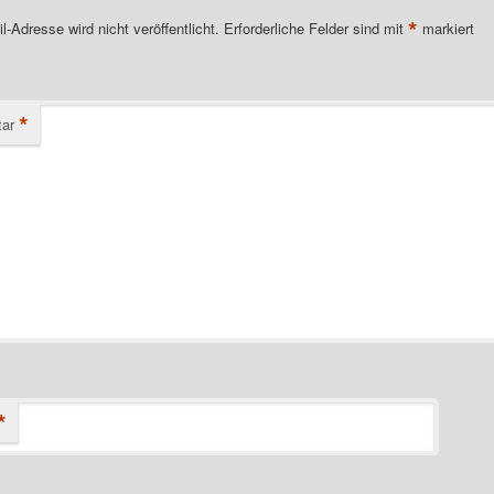
*
l-Adresse wird nicht veröffentlicht.
Erforderliche Felder sind mit
markiert
*
ar
*