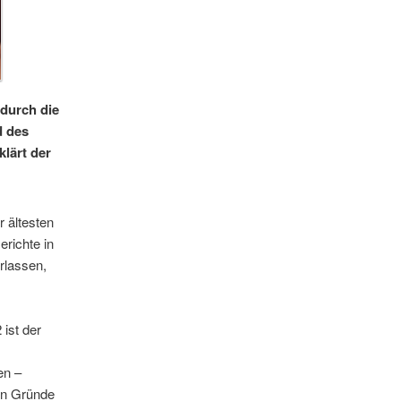
durch die
d des
lärt der
r ältesten
erichte in
erlassen,
 ist der
en –
en Gründe