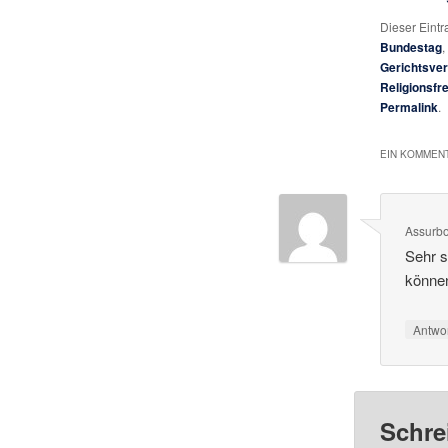
Dieser Eint
Bundestag
,
Gerichtsver
Religionsfre
Permalink
.
EIN KOMMENT
Assurb
Sehr s
können
Antwo
Schre