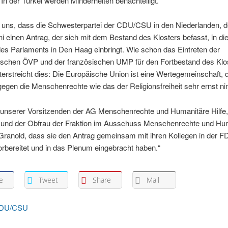
 In der Türkei werden Minderheiten benachteiligt.
n uns, dass die Schwesterpartei der CDU/CSU in den Niederlanden, 
i einen Antrag, der sich mit dem Bestand des Klosters befasst, in di
s Parlaments in Den Haag einbringt. Wie schon das Eintreten der
hischen ÖVP und der französischen UMP für den Fortbestand des Klo
terstreicht dies: Die Europäische Union ist eine Wertegemeinschaft, d
egen die Menschenrechte wie das der Religionsfreiheit sehr ernst n
 unserer Vorsitzenden der AG Menschenrechte und Humanitäre Hilfe,
 und der Obfrau der Fraktion im Ausschuss Menschenrechte und Hu
 Granold, dass sie den Antrag gemeinsam mit ihren Kollegen in der F
orbereitet und in das Plenum eingebracht haben.“
e
Tweet
Share
Mail
DU/CSU