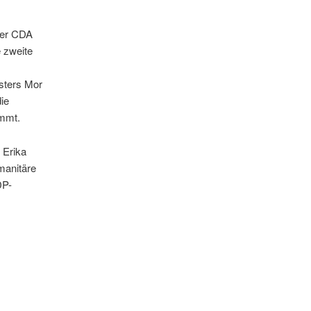
der CDA
e zweite
sters Mor
ie
immt.
 Erika
manitäre
DP-