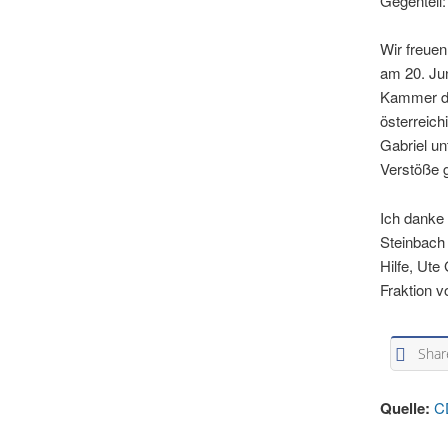
Gegenteil:
Wir freue
am 20. Jun
Kammer de
österreic
Gabriel un
Verstöße g
Ich danke
Steinbach
Hilfe, Ute
Fraktion v
Shar
Quelle:
C