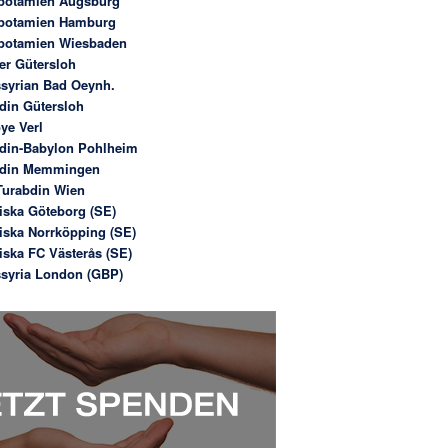
potamien Augsburg
potamien Hamburg
potamien Wiesbaden
er Gütersloh
syrian Bad Oeynh.
din Gütersloh
ye Verl
din-Babylon Pohlheim
bdin Memmingen
urabdin Wien
iska Göteborg (SE)
iska Norrköpping (SE)
iska FC Västerås (SE)
syria London (GBP)