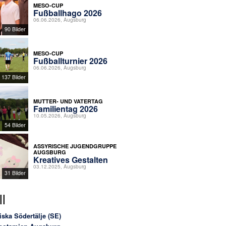
MESO-CUP
Fußballhago 2026
06.06.2026, Augsburg
90 Bilder
MESO-CUP
Fußballturnier 2026
06.06.2026, Augsburg
137 Bilder
MUTTER- UND VATERTAG
Familientag 2026
10.05.2026, Augsburg
54 Bilder
ASSYRISCHE JUGENDGRUPPE
AUGSBURG
Kreatives Gestalten
03.12.2025, Augsburg
31 Bilder
l
iska Södertälje (SE)