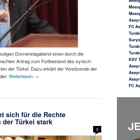
Meso
Meso
Meso
Assyr
FC As
Turab
Suryo
Turab
Tura
utigen Donnerstagabend einen durch die
KSV T
achten Antrag zum Fortbestand des syrisch-
Assyr
en der Türkei. Dazu erklärt der Vorsitzende der
Assyr
der:
Weiterlesen
→
Assyr
FC As
 sich für die Rechte
n der Türkei stark
0