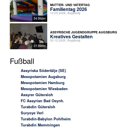
MUTTER- UND VATERTAG
Familientag 2026
10.05.2026, Augsburg
54 Bilder
ASSYRISCHE JUGENDGRUPPE AUGSBURG
Kreatives Gestalten
03.12.2025, Augsburg
31 Bilder
Fußball
Assyriska Södertälje (SE)
Mesopotamien Augsburg
Mesopotamien Hamburg
Mesopotamien Wiesbaden
Assyrer Gütersloh
FC Assyrian Bad Oeynh.
Turabdin Gütersloh
Suryoye Verl
Turabdin-Babylon Pohlheim
Turabdin Memmingen