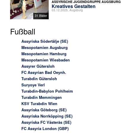
ASSYRISCHE JUGENDGRUPPE AUGSBURG
Kreatives Gestalten
03.12.2025, Augsburg
31 Bilder
Fußball
Assyriska Södertälje (SE)
Mesopotamien Augsburg
Mesopotamien Hamburg
Mesopotamien Wiesbaden
Assyrer Gütersloh
FC Assyrian Bad Oeynh.
Turabdin Gütersloh
Suryoye Verl
Turabdin-Babylon Pohlheim
Turabdin Memmingen
KSV Turabdin Wien
Assyriska Göteborg (SE)
Assyriska Norrköpping (SE)
Assyriska FC Västerås (SE)
FC Assyria London (GBP)