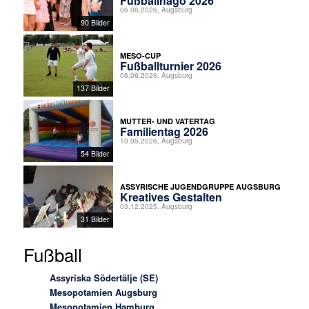
Fußballhago 2026
06.06.2026, Augsburg
90 Bilder
MESO-CUP
Fußballturnier 2026
06.06.2026, Augsburg
137 Bilder
MUTTER- UND VATERTAG
Familientag 2026
10.05.2026, Augsburg
54 Bilder
ASSYRISCHE JUGENDGRUPPE AUGSBURG
Kreatives Gestalten
03.12.2025, Augsburg
31 Bilder
Fußball
Assyriska Södertälje (SE)
Mesopotamien Augsburg
Mesopotamien Hamburg