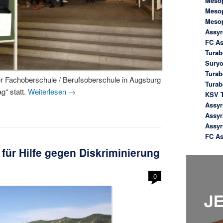
Meso
Meso
Meso
Assyr
FC As
Turab
Suryo
Turab
er Fachoberschule / Berufsoberschule in Augsburg
Tura
g“ statt.
Weiterlesen
→
KSV T
Assyr
Assyr
Assyr
FC As
 für Hilfe gegen Diskriminierung
g
0