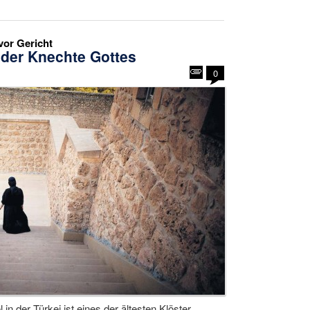
vor Gericht
 der Knechte Gottes
0
n der Türkei ist eines der ältesten Klöster