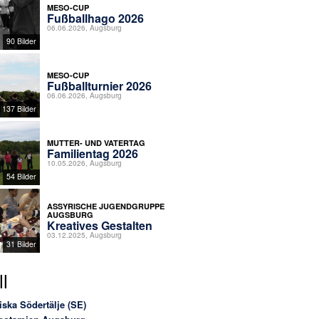
MESO-CUP
Fußballhago 2026
06.06.2026, Augsburg
90 Bilder
MESO-CUP
Fußballturnier 2026
06.06.2026, Augsburg
137 Bilder
MUTTER- UND VATERTAG
Familientag 2026
10.05.2026, Augsburg
54 Bilder
ASSYRISCHE JUGENDGRUPPE
AUGSBURG
Kreatives Gestalten
03.12.2025, Augsburg
31 Bilder
l
iska Södertälje (SE)