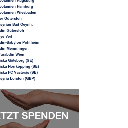
potamien Augsburg
potamien Hamburg
potamien Wiesbaden
er Gütersloh
syrian Bad Oeynh.
din Gütersloh
ye Verl
din-Babylon Pohlheim
bdin Memmingen
urabdin Wien
iska Göteborg (SE)
iska Norrköpping (SE)
iska FC Västerås (SE)
syria London (GBP)