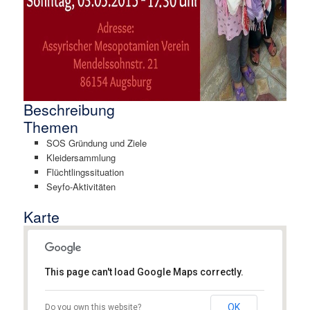
Beschreibung
Themen
SOS Gründung und Ziele
Kleidersammlung
Flüchtlingssituation
Seyfo-Aktivitäten
Karte
This page can't load Google Maps correctly.
Assyrischer Mesopotamien Verein
Augsburg e.V.
OK
Do you own this website?