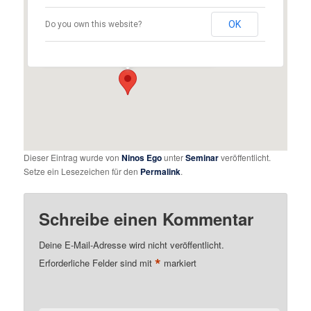
Assyrischer Mesopotamien Verein
Augsburg e.V.
OK
Do you own this website?
Mendelssohnstraße 21 - Augsburg
Details
Dieser Eintrag wurde von
Ninos Ego
unter
Seminar
veröffentlicht.
Setze ein Lesezeichen für den
Permalink
.
Schreibe einen Kommentar
Deine E-Mail-Adresse wird nicht veröffentlicht.
*
Erforderliche Felder sind mit
markiert