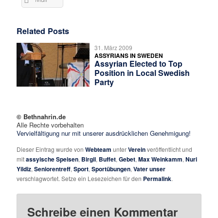
Related Posts
31. März 2009
ASSYRIANS IN SWEDEN
Assyrian Elected to Top
Position in Local Swedish
Party
© Bethnahrin.de
Alle Rechte vorbehalten
Vervielfältigung nur mit unserer ausdrücklichen Genehmigung!
Dieser Eintrag wurde von
Webteam
unter
Verein
veröffentlicht und
mit
assyische Speisen
,
Birgil
,
Buffet
,
Gebet
,
Max Weinkamm
,
Nuri
Yildiz
,
Seniorentreff
,
Sport
,
Sportübungen
,
Vater unser
verschlagwortet. Setze ein Lesezeichen für den
Permalink
.
Schreibe einen Kommentar