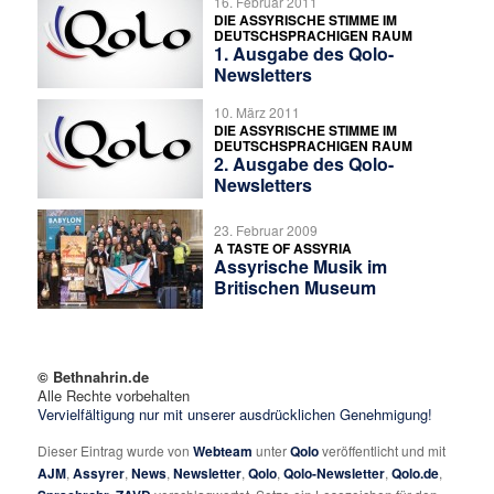
16. Februar 2011
DIE ASSYRISCHE STIMME IM
DEUTSCHSPRACHIGEN RAUM
1. Ausgabe des Qolo-
Newsletters
10. März 2011
DIE ASSYRISCHE STIMME IM
DEUTSCHSPRACHIGEN RAUM
2. Ausgabe des Qolo-
Newsletters
23. Februar 2009
A TASTE OF ASSYRIA
Assyrische Musik im
Britischen Museum
© Bethnahrin.de
Alle Rechte vorbehalten
Vervielfältigung nur mit unserer ausdrücklichen Genehmigung!
Dieser Eintrag wurde von
Webteam
unter
Qolo
veröffentlicht und mit
AJM
,
Assyrer
,
News
,
Newsletter
,
Qolo
,
Qolo-Newsletter
,
Qolo.de
,