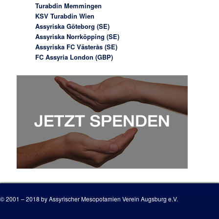
Turabdin Memmingen
KSV Turabdin Wien
Assyriska Göteborg (SE)
Assyriska Norrköpping (SE)
Assyriska FC Västerås (SE)
FC Assyria London (GBP)
© 2001 – 2018 by Assyrischer Mesopotamien Verein Augsburg e.V.