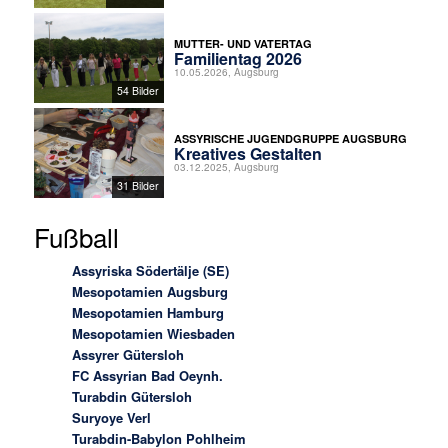
MUTTER- UND VATERTAG
Familientag 2026
10.05.2026, Augsburg
54 Bilder
ASSYRISCHE JUGENDGRUPPE AUGSBURG
Kreatives Gestalten
03.12.2025, Augsburg
31 Bilder
Fußball
Assyriska Södertälje (SE)
Mesopotamien Augsburg
Mesopotamien Hamburg
Mesopotamien Wiesbaden
Assyrer Gütersloh
FC Assyrian Bad Oeynh.
Turabdin Gütersloh
Suryoye Verl
Turabdin-Babylon Pohlheim