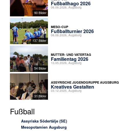
Fußballhago 2026
06.06.2026, Augsburg
90 Bilder
MESO-CUP
Fußballturnier 2026
06.06.2026, Augsburg
137 Bilder
MUTTER- UND VATERTAG
Familientag 2026
10.05.2026, Augsburg
54 Bilder
ASSYRISCHE JUGENDGRUPPE AUGSBURG
Kreatives Gestalten
03.12.2025, Augsburg
31 Bilder
Fußball
Assyriska Södertälje (SE)
Mesopotamien Augsburg