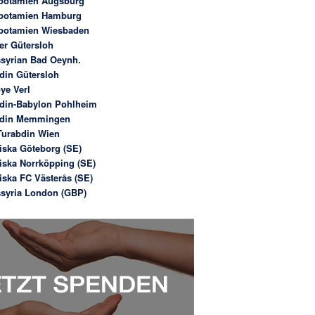
potamien Augsburg
potamien Hamburg
potamien Wiesbaden
er Gütersloh
syrian Bad Oeynh.
din Gütersloh
ye Verl
din-Babylon Pohlheim
bdin Memmingen
urabdin Wien
iska Göteborg (SE)
iska Norrköpping (SE)
iska FC Västerås (SE)
syria London (GBP)