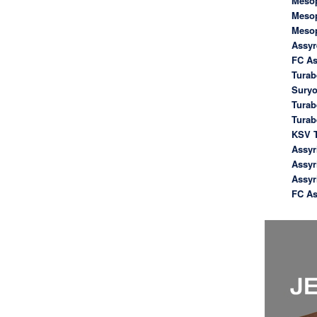
Meso
Meso
Meso
Assyr
FC As
Turab
Suryo
Turab
Tura
KSV T
Assyr
Assyr
Assyr
FC As