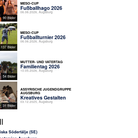
MESO-CUP
Fußballhago 2026
06.06.2026, Augsburg
90 Bilder
MESO-CUP
Fußballturnier 2026
06.06.2026, Augsburg
137 Bilder
MUTTER- UND VATERTAG
Familientag 2026
10.05.2026, Augsburg
54 Bilder
ASSYRISCHE JUGENDGRUPPE
AUGSBURG
Kreatives Gestalten
03.12.2025, Augsburg
31 Bilder
l
iska Södertälje (SE)