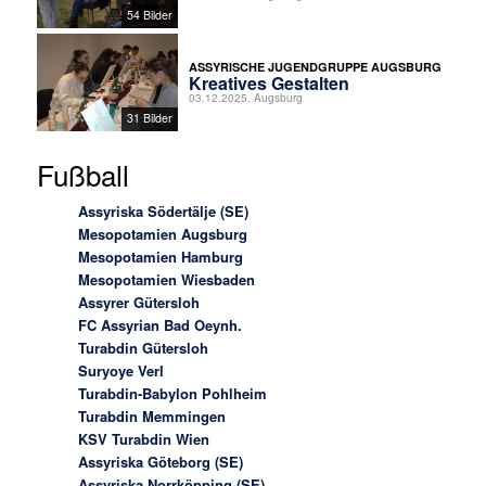
54 Bilder
ASSYRISCHE JUGENDGRUPPE AUGSBURG
Kreatives Gestalten
03.12.2025, Augsburg
31 Bilder
Fußball
Assyriska Södertälje (SE)
Mesopotamien Augsburg
Mesopotamien Hamburg
Mesopotamien Wiesbaden
Assyrer Gütersloh
FC Assyrian Bad Oeynh.
Turabdin Gütersloh
Suryoye Verl
Turabdin-Babylon Pohlheim
Turabdin Memmingen
KSV Turabdin Wien
Assyriska Göteborg (SE)
Assyriska Norrköpping (SE)