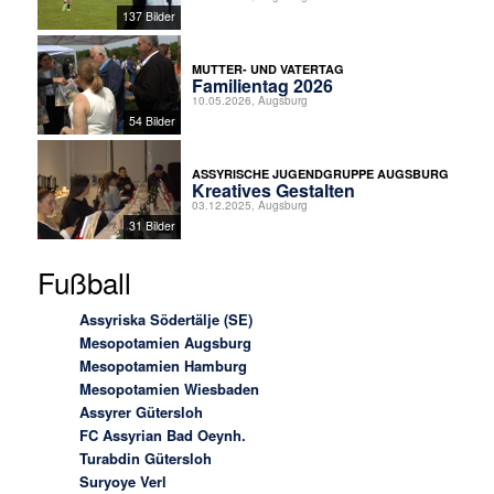
137 Bilder
MUTTER- UND VATERTAG
Familientag 2026
10.05.2026, Augsburg
54 Bilder
ASSYRISCHE JUGENDGRUPPE AUGSBURG
Kreatives Gestalten
03.12.2025, Augsburg
31 Bilder
Fußball
Assyriska Södertälje (SE)
Mesopotamien Augsburg
Mesopotamien Hamburg
Mesopotamien Wiesbaden
Assyrer Gütersloh
FC Assyrian Bad Oeynh.
Turabdin Gütersloh
Suryoye Verl