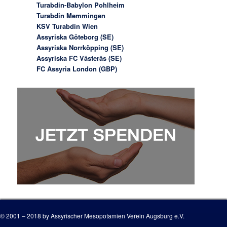
Turabdin-Babylon Pohlheim
Turabdin Memmingen
KSV Turabdin Wien
Assyriska Göteborg (SE)
Assyriska Norrköpping (SE)
Assyriska FC Västerås (SE)
FC Assyria London (GBP)
© 2001 – 2018 by Assyrischer Mesopotamien Verein Augsburg e.V.