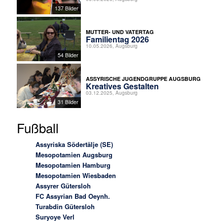
137 Bilder
MUTTER- UND VATERTAG
Familientag 2026
10.05.2026, Augsburg
54 Bilder
ASSYRISCHE JUGENDGRUPPE AUGSBURG
Kreatives Gestalten
03.12.2025, Augsburg
31 Bilder
Fußball
Assyriska Södertälje (SE)
Mesopotamien Augsburg
Mesopotamien Hamburg
Mesopotamien Wiesbaden
Assyrer Gütersloh
FC Assyrian Bad Oeynh.
Turabdin Gütersloh
Suryoye Verl