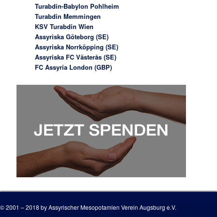
Turabdin-Babylon Pohlheim
Turabdin Memmingen
KSV Turabdin Wien
Assyriska Göteborg (SE)
Assyriska Norrköpping (SE)
Assyriska FC Västerås (SE)
FC Assyria London (GBP)
© 2001 – 2018 by Assyrischer Mesopotamien Verein Augsburg e.V.