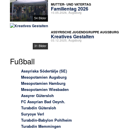
MUTTER- UND VATERTAG
Familientag 2026
10.05.2026, Augsburg
54 Bilder
ASSYRISCHE JUGENDGRUPPE AUGSBURG
Kreatives Gestalten
03.12.2025, Augsburg
31 Bilder
Fußball
Assyriska Södertälje (SE)
Mesopotamien Augsburg
Mesopotamien Hamburg
Mesopotamien Wiesbaden
Assyrer Gütersloh
FC Assyrian Bad Oeynh.
Turabdin Gütersloh
Suryoye Verl
Turabdin-Babylon Pohlheim
Turabdin Memmingen