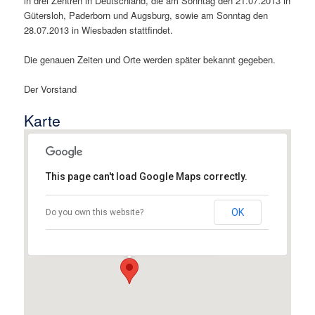
in drei Zentren in Deutschland, die am Sonntag den 21.07.2013 in
Gütersloh, Paderborn und Augsburg, sowie am Sonntag den
28.07.2013 in Wiesbaden stattfindet.
Die genauen Zeiten und Orte werden später bekannt gegeben.
Der Vorstand
Karte
This page can't load Google Maps correctly.
Assyrischer Mesopotamien Verein
Augsburg e.V.
OK
Do you own this website?
Mendelssohnstraße 21 - Augsburg
Details