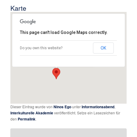
Karte
This page can't load Google Maps correctly.
Assyrischer Mesopotamien Verein
Augsburg e.V.
OK
Do you own this website?
Mendelssohnstraße 21 - Augsburg
Details
Dieser Eintrag wurde von
Ninos Ego
unter
Informationsabend
,
Interkulturelle Akademie
veröffentlicht. Setze ein Lesezeichen für
den
Permalink
.