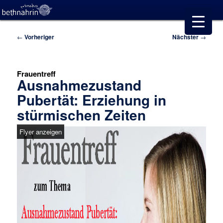
Beitragsnavigation
←
Vorheriger
Nächster
→
Frauentreff
Ausnahmezustand
Pubertät: Erziehung in
stürmischen Zeiten
Flyer anzeigen