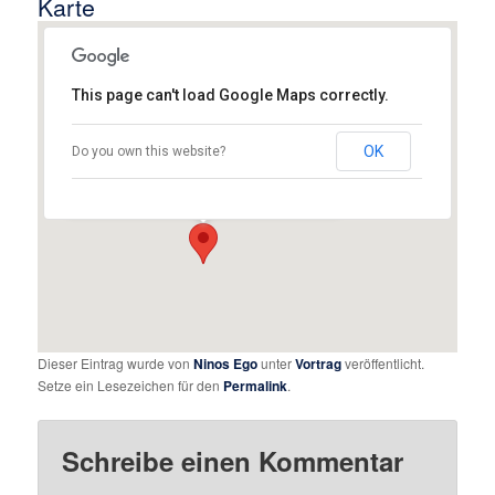
Karte
This page can't load Google Maps correctly.
Assyrischer Mesopotamien Verein
Augsburg e.V.
OK
Do you own this website?
Mendelssohnstraße 21 - Augsburg
Details
Dieser Eintrag wurde von
Ninos Ego
unter
Vortrag
veröffentlicht.
Setze ein Lesezeichen für den
Permalink
.
Schreibe einen Kommentar