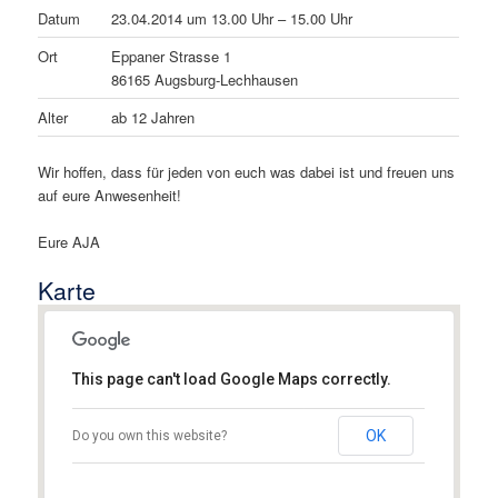
Datum
23.04.2014 um 13.00 Uhr – 15.00 Uhr
Ort
Eppaner Strasse 1
86165 Augsburg-Lechhausen
Alter
ab 12 Jahren
Wir hoffen, dass für jeden von euch was dabei ist und freuen uns
auf eure Anwesenheit!
Eure AJA
Karte
This page can't load Google Maps correctly.
Assyrischer Mesopotamien Verein
Augsburg e.V.
OK
Do you own this website?
Mendelssohnstraße 21 - Augsburg
Details