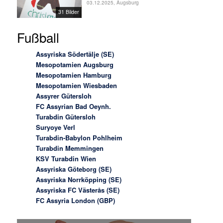
03.12.2025, Augsburg
31 Bilder
Fußball
Assyriska Södertälje (SE)
Mesopotamien Augsburg
Mesopotamien Hamburg
Mesopotamien Wiesbaden
Assyrer Gütersloh
FC Assyrian Bad Oeynh.
Turabdin Gütersloh
Suryoye Verl
Turabdin-Babylon Pohlheim
Turabdin Memmingen
KSV Turabdin Wien
Assyriska Göteborg (SE)
Assyriska Norrköpping (SE)
Assyriska FC Västerås (SE)
FC Assyria London (GBP)