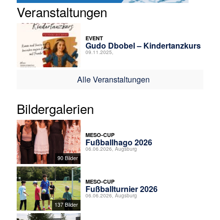
Veranstaltungen
EVENT
Gudo Dbobel – Kindertanzkurs
09.11.2025,
Alle Veranstaltungen
Bildergalerien
MESO-CUP
Fußballhago 2026
06.06.2026, Augsburg
90 Bilder
MESO-CUP
Fußballturnier 2026
06.06.2026, Augsburg
137 Bilder