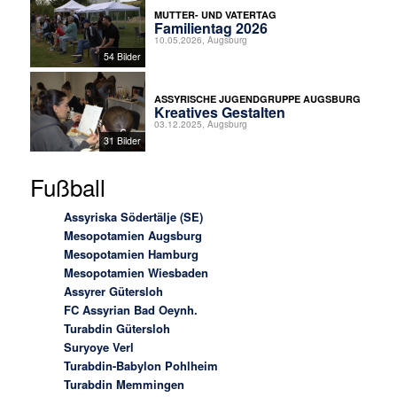
MUTTER- UND VATERTAG
Familientag 2026
10.05.2026, Augsburg
54 Bilder
ASSYRISCHE JUGENDGRUPPE AUGSBURG
Kreatives Gestalten
03.12.2025, Augsburg
31 Bilder
Fußball
Assyriska Södertälje (SE)
Mesopotamien Augsburg
Mesopotamien Hamburg
Mesopotamien Wiesbaden
Assyrer Gütersloh
FC Assyrian Bad Oeynh.
Turabdin Gütersloh
Suryoye Verl
Turabdin-Babylon Pohlheim
Turabdin Memmingen