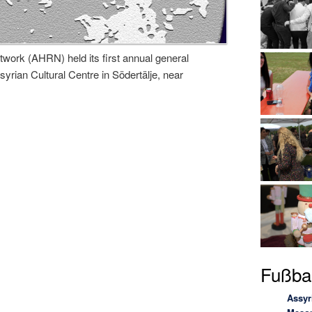
ork (AHRN) held its first annual general
yrian Cultural Centre in Södertälje, near
Fußbal
Assyr