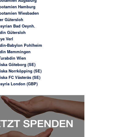
potamien Augsburg
potamien Hamburg
potamien Wiesbaden
er Gütersloh
syrian Bad Oeynh.
din Gütersloh
ye Verl
din-Babylon Pohlheim
bdin Memmingen
urabdin Wien
iska Göteborg (SE)
iska Norrköpping (SE)
iska FC Västerås (SE)
syria London (GBP)