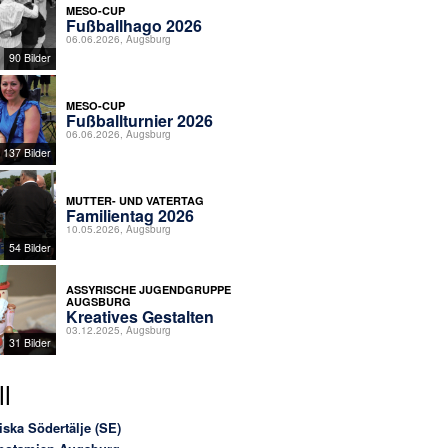
MESO-CUP
Fußballhago 2026
06.06.2026, Augsburg
90 Bilder
MESO-CUP
Fußballturnier 2026
06.06.2026, Augsburg
137 Bilder
MUTTER- UND VATERTAG
Familientag 2026
10.05.2026, Augsburg
54 Bilder
ASSYRISCHE JUGENDGRUPPE
AUGSBURG
Kreatives Gestalten
03.12.2025, Augsburg
31 Bilder
l
iska Södertälje (SE)