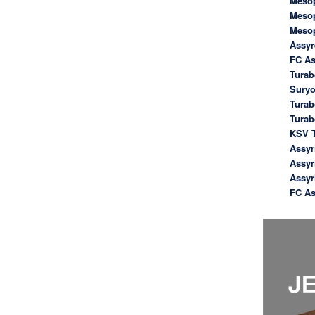
Meso
Meso
Meso
Assyr
FC As
Turab
Suryo
Turab
Tura
KSV T
Assyr
Assyr
Assyr
FC As