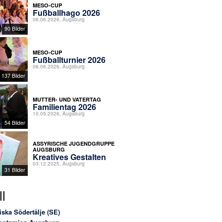
MESO-CUP
Fußballhago 2026
06.06.2026, Augsburg
90 Bilder
MESO-CUP
Fußballturnier 2026
06.06.2026, Augsburg
137 Bilder
MUTTER- UND VATERTAG
Familientag 2026
10.05.2026, Augsburg
54 Bilder
ASSYRISCHE JUGENDGRUPPE
AUGSBURG
Kreatives Gestalten
03.12.2025, Augsburg
31 Bilder
l
iska Södertälje (SE)