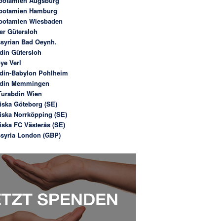
potamien Augsburg
potamien Hamburg
potamien Wiesbaden
er Gütersloh
syrian Bad Oeynh.
din Gütersloh
ye Verl
din-Babylon Pohlheim
bdin Memmingen
urabdin Wien
iska Göteborg (SE)
iska Norrköpping (SE)
iska FC Västerås (SE)
syria London (GBP)