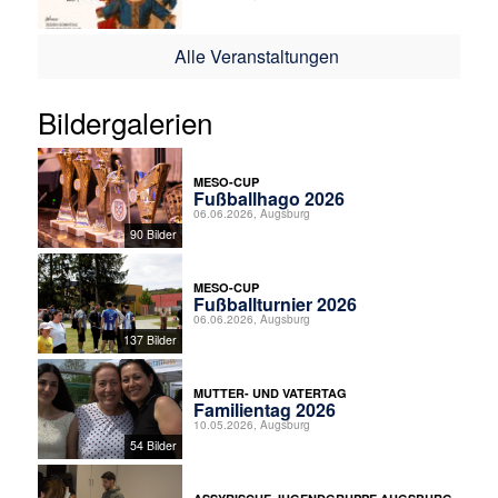
Alle Veranstaltungen
Bildergalerien
MESO-CUP
Fußballhago 2026
06.06.2026, Augsburg
90 Bilder
MESO-CUP
Fußballturnier 2026
06.06.2026, Augsburg
137 Bilder
MUTTER- UND VATERTAG
Familientag 2026
10.05.2026, Augsburg
54 Bilder