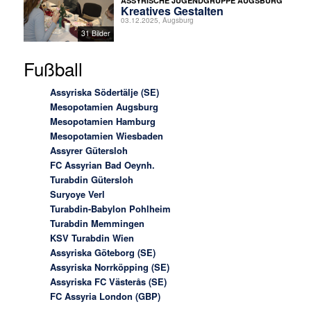
ASSYRISCHE JUGENDGRUPPE AUGSBURG
Kreatives Gestalten
03.12.2025, Augsburg
31 Bilder
Fußball
Assyriska Södertälje (SE)
Mesopotamien Augsburg
Mesopotamien Hamburg
Mesopotamien Wiesbaden
Assyrer Gütersloh
FC Assyrian Bad Oeynh.
Turabdin Gütersloh
Suryoye Verl
Turabdin-Babylon Pohlheim
Turabdin Memmingen
KSV Turabdin Wien
Assyriska Göteborg (SE)
Assyriska Norrköpping (SE)
Assyriska FC Västerås (SE)
FC Assyria London (GBP)