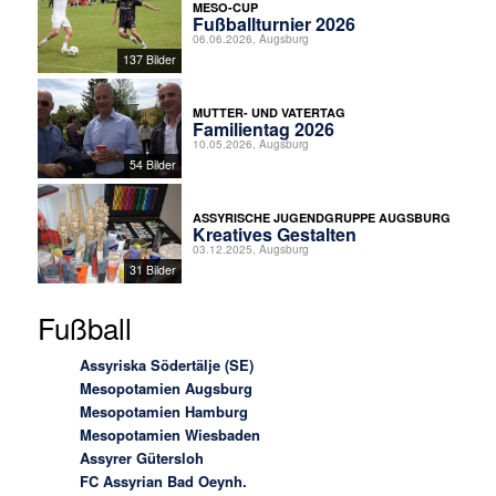
MESO-CUP
Fußballturnier 2026
06.06.2026, Augsburg
137 Bilder
MUTTER- UND VATERTAG
Familientag 2026
10.05.2026, Augsburg
54 Bilder
ASSYRISCHE JUGENDGRUPPE AUGSBURG
Kreatives Gestalten
03.12.2025, Augsburg
31 Bilder
Fußball
Assyriska Södertälje (SE)
Mesopotamien Augsburg
Mesopotamien Hamburg
Mesopotamien Wiesbaden
Assyrer Gütersloh
FC Assyrian Bad Oeynh.