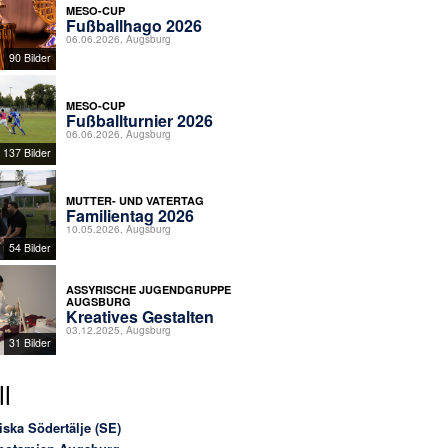
MESO-CUP
Fußballhago 2026
06.06.2026, Augsburg
90 Bilder
MESO-CUP
Fußballturnier 2026
06.06.2026, Augsburg
137 Bilder
MUTTER- UND VATERTAG
Familientag 2026
10.05.2026, Augsburg
54 Bilder
ASSYRISCHE JUGENDGRUPPE
AUGSBURG
Kreatives Gestalten
03.12.2025, Augsburg
31 Bilder
l
iska Södertälje (SE)