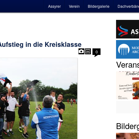
Hauptmenü
Assyrer
Verein
Bildergalerie
Dachverbän
ufstieg in die Kreisklasse
0
Verans
Bilder