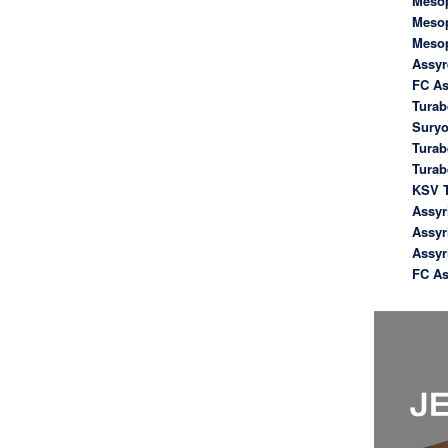
Meso
Meso
Meso
Assyr
FC As
Turab
Suryo
Turab
Tura
KSV T
Assyr
Assyr
Assyr
FC As