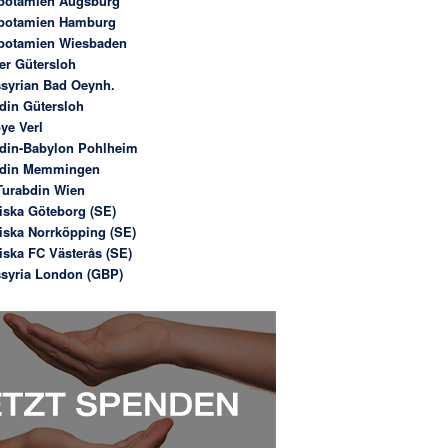
potamien Augsburg
potamien Hamburg
potamien Wiesbaden
er Gütersloh
syrian Bad Oeynh.
din Gütersloh
ye Verl
din-Babylon Pohlheim
bdin Memmingen
urabdin Wien
iska Göteborg (SE)
iska Norrköpping (SE)
iska FC Västerås (SE)
syria London (GBP)