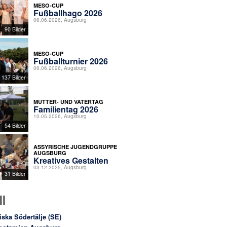
MESO-CUP
Fußballhago 2026
06.06.2026, Augsburg
90 Bilder
MESO-CUP
Fußballturnier 2026
06.06.2026, Augsburg
137 Bilder
MUTTER- UND VATERTAG
Familientag 2026
10.05.2026, Augsburg
54 Bilder
ASSYRISCHE JUGENDGRUPPE
AUGSBURG
Kreatives Gestalten
03.12.2025, Augsburg
31 Bilder
l
iska Södertälje (SE)