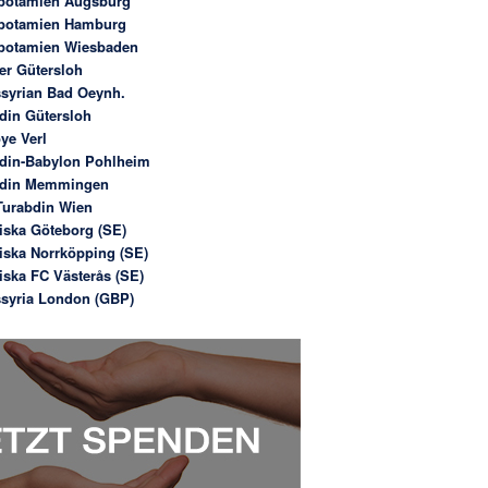
potamien Augsburg
potamien Hamburg
potamien Wiesbaden
er Gütersloh
syrian Bad Oeynh.
din Gütersloh
ye Verl
din-Babylon Pohlheim
bdin Memmingen
urabdin Wien
iska Göteborg (SE)
iska Norrköpping (SE)
iska FC Västerås (SE)
syria London (GBP)