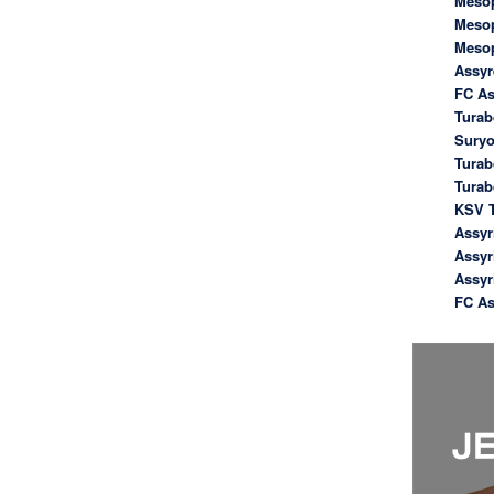
Meso
Meso
Meso
Assyr
FC As
Turab
Suryo
Turab
Tura
KSV T
Assyr
Assyr
Assyr
FC As