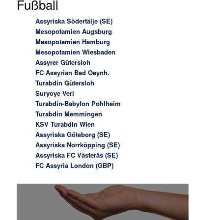
Fußball
Assyriska Södertälje (SE)
Mesopotamien Augsburg
Mesopotamien Hamburg
Mesopotamien Wiesbaden
Assyrer Gütersloh
FC Assyrian Bad Oeynh.
Turabdin Gütersloh
Suryoye Verl
Turabdin-Babylon Pohlheim
Turabdin Memmingen
KSV Turabdin Wien
Assyriska Göteborg (SE)
Assyriska Norrköpping (SE)
Assyriska FC Västerås (SE)
FC Assyria London (GBP)