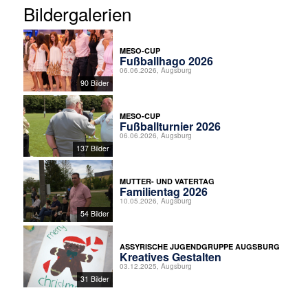
Bildergalerien
MESO-CUP
Fußballhago 2026
06.06.2026, Augsburg
90 Bilder
MESO-CUP
Fußballturnier 2026
06.06.2026, Augsburg
137 Bilder
MUTTER- UND VATERTAG
Familientag 2026
10.05.2026, Augsburg
54 Bilder
ASSYRISCHE JUGENDGRUPPE AUGSBURG
Kreatives Gestalten
03.12.2025, Augsburg
31 Bilder