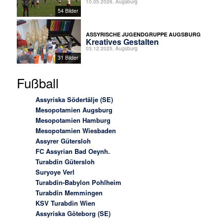
10.05.2026, Augsburg
54 Bilder
ASSYRISCHE JUGENDGRUPPE AUGSBURG
Kreatives Gestalten
03.12.2025, Augsburg
31 Bilder
Fußball
Assyriska Södertälje (SE)
Mesopotamien Augsburg
Mesopotamien Hamburg
Mesopotamien Wiesbaden
Assyrer Gütersloh
FC Assyrian Bad Oeynh.
Turabdin Gütersloh
Suryoye Verl
Turabdin-Babylon Pohlheim
Turabdin Memmingen
KSV Turabdin Wien
Assyriska Göteborg (SE)