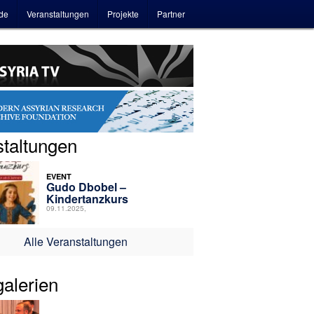
Zum
Zum
de
Veranstaltungen
Projekte
Partner
primären
sekundären
Inhalt
Inhalt
springen
springen
taltungen
EVENT
Gudo Dbobel –
Kindertanzkurs
09.11.2025,
Alle Veranstaltungen
galerien