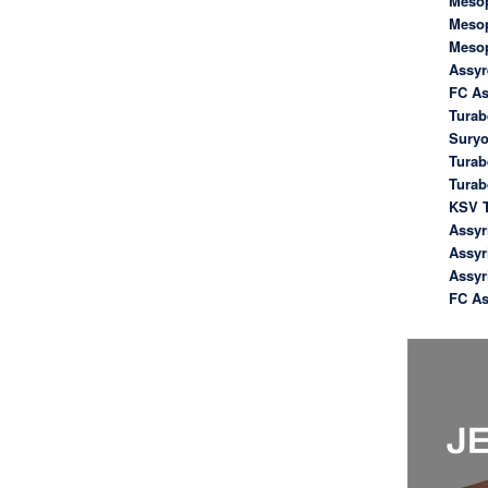
Meso
Meso
Meso
Assyr
FC As
Turab
Suryo
Turab
Tura
KSV T
Assyr
Assyr
Assyr
FC As