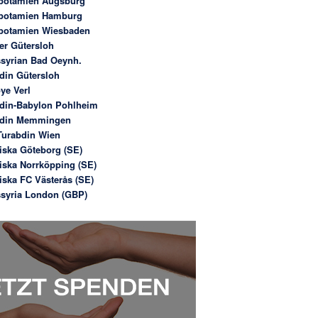
potamien Augsburg
potamien Hamburg
potamien Wiesbaden
er Gütersloh
syrian Bad Oeynh.
din Gütersloh
ye Verl
din-Babylon Pohlheim
bdin Memmingen
urabdin Wien
iska Göteborg (SE)
iska Norrköpping (SE)
iska FC Västerås (SE)
syria London (GBP)