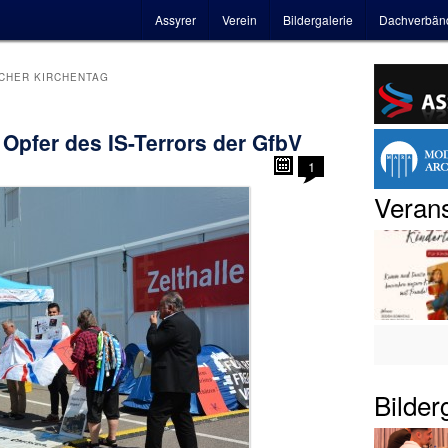
Hauptmenü
Assyrer
Verein
Bildergalerie
Dachverbän
CHER KIRCHENTAG
 Opfer des IS-Terrors der GfbV
1
Verans
Bilder