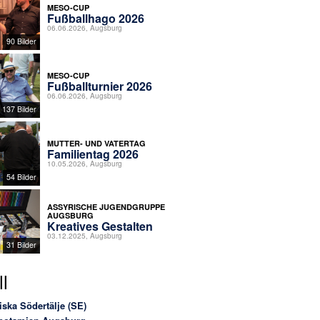
MESO-CUP
Fußballhago 2026
06.06.2026, Augsburg
90 Bilder
MESO-CUP
Fußballturnier 2026
06.06.2026, Augsburg
137 Bilder
MUTTER- UND VATERTAG
Familientag 2026
10.05.2026, Augsburg
54 Bilder
ASSYRISCHE JUGENDGRUPPE
AUGSBURG
Kreatives Gestalten
03.12.2025, Augsburg
31 Bilder
l
iska Södertälje (SE)