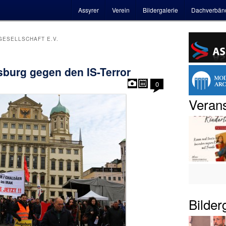
Hauptmenü
Assyrer
Verein
Bildergalerie
Dachverbän
GESELLSCHAFT E.V.
burg gegen den IS-Terror
0
Verans
Bilder