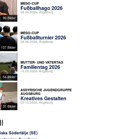
MESO-CUP
Fußballhago 2026
06.06.2026, Augsburg
90 Bilder
MESO-CUP
Fußballturnier 2026
06.06.2026, Augsburg
137 Bilder
MUTTER- UND VATERTAG
Familientag 2026
10.05.2026, Augsburg
54 Bilder
ASSYRISCHE JUGENDGRUPPE
AUGSBURG
Kreatives Gestalten
03.12.2025, Augsburg
31 Bilder
l
iska Södertälje (SE)