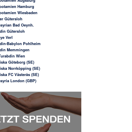
potamien Augsburg
potamien Hamburg
potamien Wiesbaden
er Gütersloh
syrian Bad Oeynh.
din Gütersloh
ye Verl
din-Babylon Pohlheim
bdin Memmingen
urabdin Wien
iska Göteborg (SE)
iska Norrköpping (SE)
iska FC Västerås (SE)
syria London (GBP)