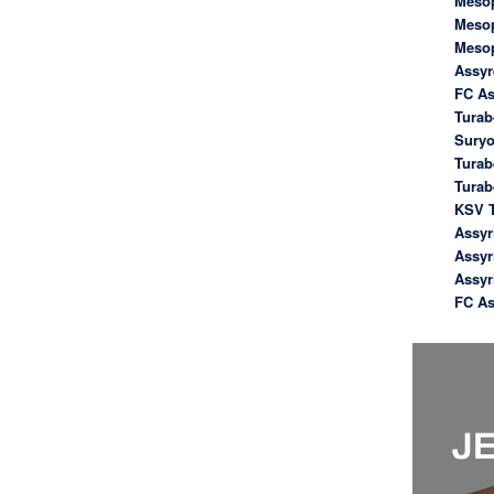
Meso
Meso
Meso
Assyr
FC As
Turab
Suryo
Turab
Tura
KSV T
Assyr
Assyr
Assyr
FC As