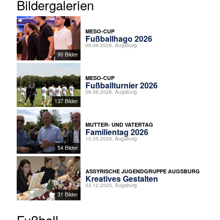
Bildergalerien
MESO-CUP
Fußballhago 2026
06.06.2026, Augsburg
90 Bilder
MESO-CUP
Fußballturnier 2026
06.06.2026, Augsburg
137 Bilder
MUTTER- UND VATERTAG
Familientag 2026
10.05.2026, Augsburg
54 Bilder
ASSYRISCHE JUGENDGRUPPE AUGSBURG
Kreatives Gestalten
03.12.2025, Augsburg
31 Bilder
Fußball