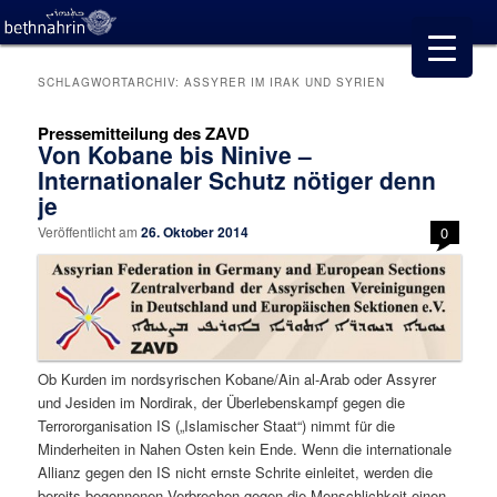
SCHLAGWORTARCHIV:
ASSYRER IM IRAK UND SYRIEN
Pressemitteilung des ZAVD
Von Kobane bis Ninive –
Internationaler Schutz nötiger denn
je
Veröffentlicht am
26. Oktober 2014
0
Ob Kurden im nordsyrischen Kobane/Ain al-Arab oder Assyrer
und Jesiden im Nordirak, der Überlebenskampf gegen die
Terrororganisation IS („Islamischer Staat“) nimmt für die
Minderheiten in Nahen Osten kein Ende. Wenn die internationale
Allianz gegen den IS nicht ernste Schrite einleitet, werden die
bereits begonnenen Verbrechen gegen die Menschlichkeit einen