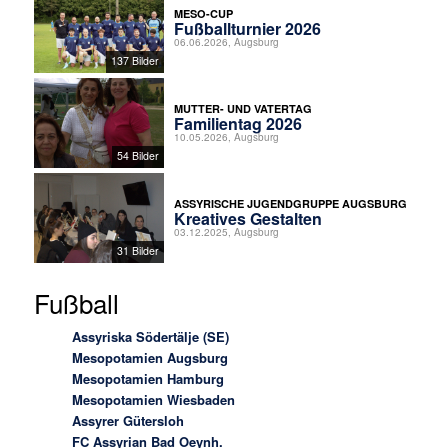
MESO-CUP
Fußballturnier 2026
06.06.2026, Augsburg
137 Bilder
MUTTER- UND VATERTAG
Familientag 2026
10.05.2026, Augsburg
54 Bilder
ASSYRISCHE JUGENDGRUPPE AUGSBURG
Kreatives Gestalten
03.12.2025, Augsburg
31 Bilder
Fußball
Assyriska Södertälje (SE)
Mesopotamien Augsburg
Mesopotamien Hamburg
Mesopotamien Wiesbaden
Assyrer Gütersloh
FC Assyrian Bad Oeynh.