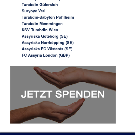
Turabdin Gütersloh
Suryoye Verl
Turabdin-Babylon Pohlheim
Turabdin Memmingen
KSV Turabdin Wien
Assyriska Göteborg (SE)
Assyriska Norrköpping (SE)
Assyriska FC Västerås (SE)
FC Assyria London (GBP)