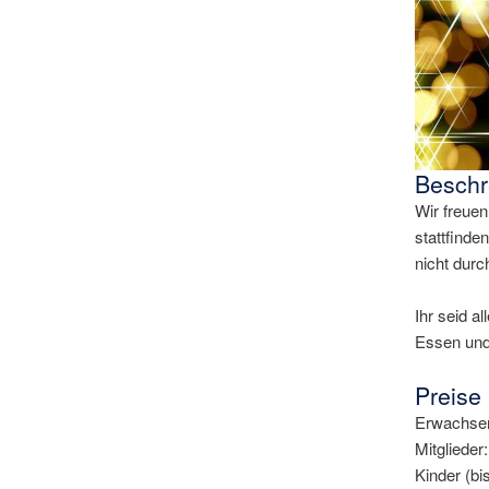
Beschr
Wir freuen
stattfinde
nicht durc
Ihr seid a
Essen und
Preise
Erwachsen
Mitglieder:
Kinder (bi