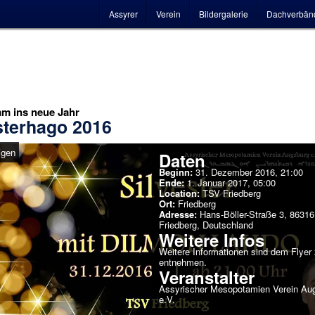
Hauptmenü
Assyrer
Verein
Bildergalerie
Dachverbän
m ins neue Jahr
sterhago 2016
igen
Daten
Beginn:
31. Dezember 2016, 21:00
Ende:
1. Januar 2017, 05:00
Location:
TSV Friedberg
Ort:
Friedberg
Adresse:
Hans-Böller-Straße 3, 86316
Friedberg, Deutschland
Weitere Infos
Weitere Informationen sind dem Flyer
entnehmen.
Veranstalter
Assyrischer Mesopotamien Verein Au
e.V.