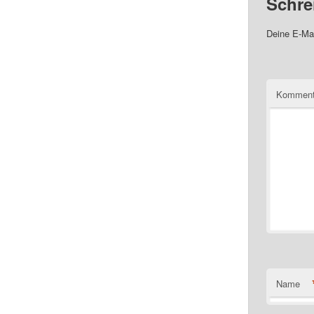
Schre
Deine E-Mai
Komment
Name