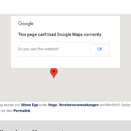
This page can't load Google Maps correctly.
TSV Friedberg
OK
Do you own this website?
Hans-Böller-Straße 3 - Friedberg
Details
rag wurde von
Ninos Ego
unter
Hago
,
Vereinsveranstaltungen
veröffentlicht. Setze
 für den
Permalink
.