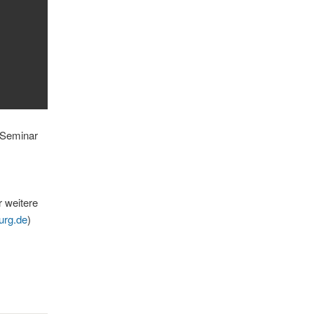
 Seminar
r weitere
urg.de
)