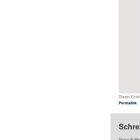
Dieser Eint
Permalink
.
Schre
Deine E-Mai