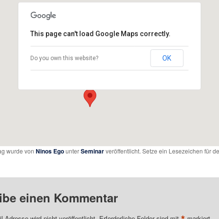
This page can't load Google Maps correctly.
Europäisches Schullandheim Bad Windsheim
OK
Do you own this website?
Am Mühlfeld 9 - Bad Windseim
Details
rag wurde von
Ninos Ego
unter
Seminar
veröffentlicht. Setze ein Lesezeichen für d
ibe einen Kommentar
*
l-Adresse wird nicht veröffentlicht.
Erforderliche Felder sind mit
markiert